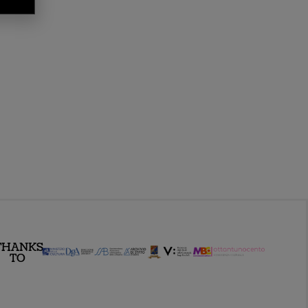
THANKS
TO