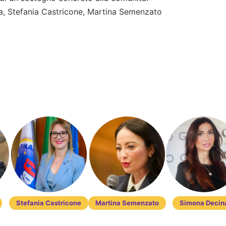
la, Stefania Castricone, Martina Semenzato
Stefania Castricone
Martina Semenzato
Simona Decin