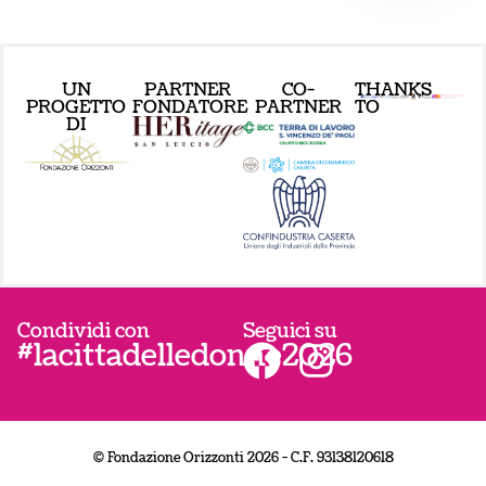
UN
PARTNER
CO-
THANKS
PROGETTO
FONDATORE
PARTNER
TO
DI
Condividi con
Seguici su
#lacittadelledonne2026
© Fondazione Orizzonti 2026 - C.F. 93138120618