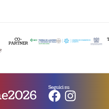
CO-
PARTNER
Seguici su
nne2026