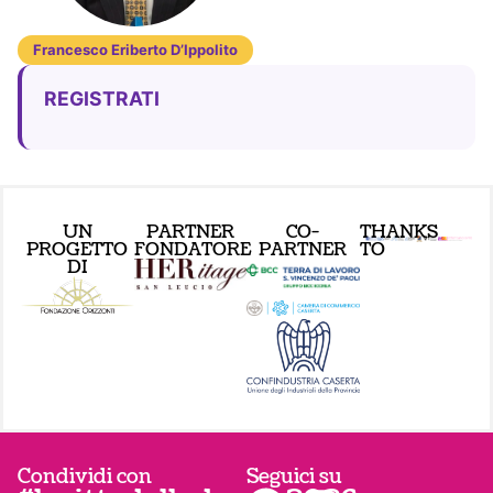
Francesco Eriberto D’Ippolito
REGISTRATI
UN
PARTNER
CO-
THANKS
PROGETTO
FONDATORE
PARTNER
TO
DI
Condividi con
Seguici su