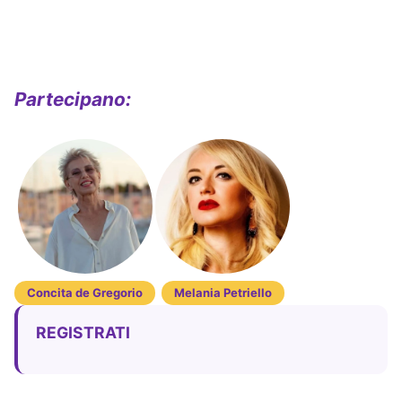
Partecipano:
Concita de Gregorio
Melania Petriello
REGISTRATI