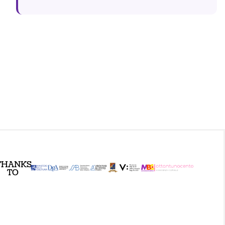
THANKS
TO