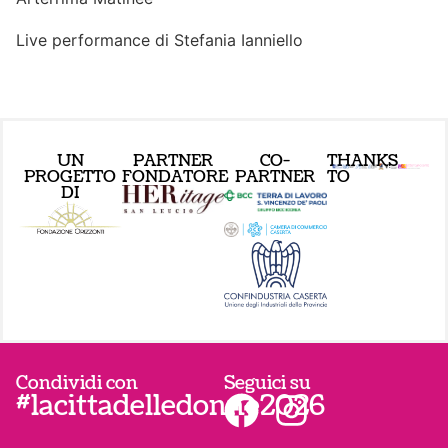
Live performance di Stefania Ianniello
UN
PARTNER
CO-
THANKS
PROGETTO
FONDATORE
PARTNER
TO
DI
Condividi con
Seguici su
#lacittadelledonne2026