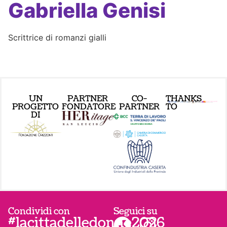
Gabriella Genisi
Scrittrice di romanzi gialli
UN
PARTNER
CO-
THANKS
PROGETTO
FONDATORE
PARTNER
TO
DI
Condividi con
Seguici su
#lacittadelledonne2026