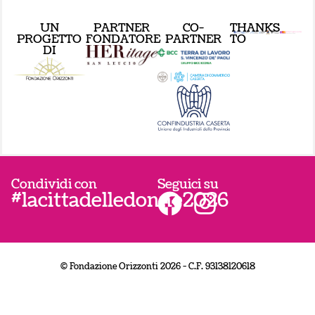
UN
PARTNER
CO-
THANKS
PROGETTO
FONDATORE
PARTNER
TO
DI
Condividi con
Seguici su
#lacittadelledonne2026
© Fondazione Orizzonti 2026 - C.F. 93138120618