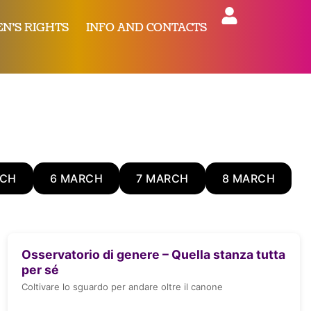
N’S RIGHTS
INFO AND CONTACTS
RCH
6 MARCH
7 MARCH
8 MARCH
Osservatorio di genere – Quella stanza tutta
per sé
Coltivare lo sguardo per andare oltre il canone