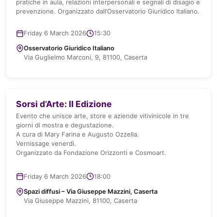
pratiche in aula, relazioni interpersonali e segnali di disagio e
prevenzione. Organizzato dall’Osservatorio Giuridico Italiano.
Friday 6 March 2026
15:30
Osservatorio Giuridico Italiano
Via Guglielmo Marconi, 9, 81100, Caserta
Sorsi d’Arte: II Edizione
Evento che unisce arte, store e aziende vitivinicole in tre
giorni di mostra e degustazione.
A cura di Mary Farina e Augusto Ozzella.
Vernissage venerdì.
Organizzato da Fondazione Orizzonti e Cosmoart.
ISCRIVITI ALLA NEWSLETTER
Friday 6 March 2026
18:00
sta aggiornato su cosa accadrà a Caserta La Città de
Spazi diffusi – Via Giuseppe Mazzini, Caserta
Donne
Via Giuseppe Mazzini, 81100, Caserta